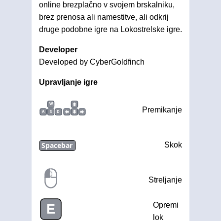
online brezplačno v svojem brskalniku,
brez prenosa ali namestitve, ali odkrij
druge podobne igre na Lokostrelske igre.
Developer
Developed by CyberGoldfinch
Upravljanje igre
W
Premikanje
A
S
D
Spacebar
Skok
Streljanje
Opremi
E
lok