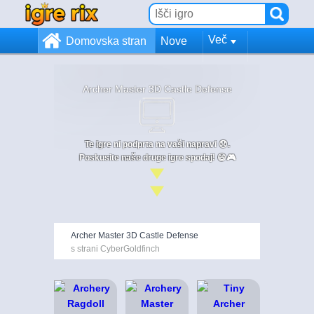
Več
Domovska stran
Nove
Archer Master 3D Castle Defense
Te igre ni podprta na vaši napravi 😞.
Poskusite naše druge igre spodaj! 😄🎮
Archer Master 3D Castle Defense
s strani CyberGoldfinch