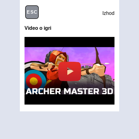
ESC
Izhod
Video o igri