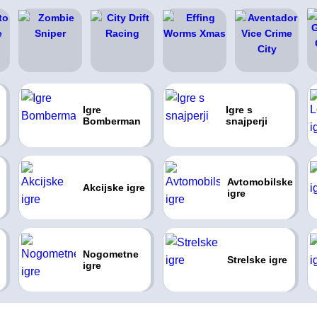
Igre
Igre s
Bomberman
snajperji
Avtomobilske
Akcijske igre
igre
Nogometne
Strelske igre
igre