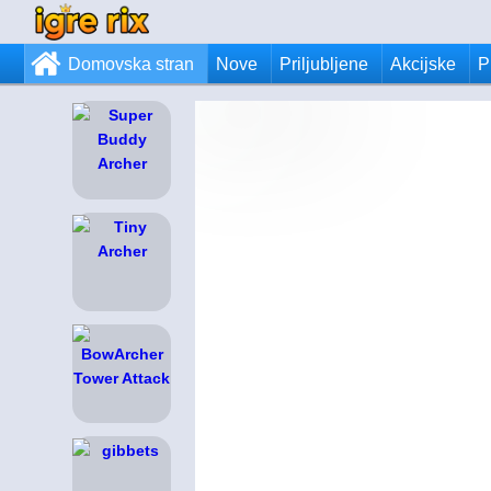
Domovska stran
Nove
Priljubljene
Akcijske
P