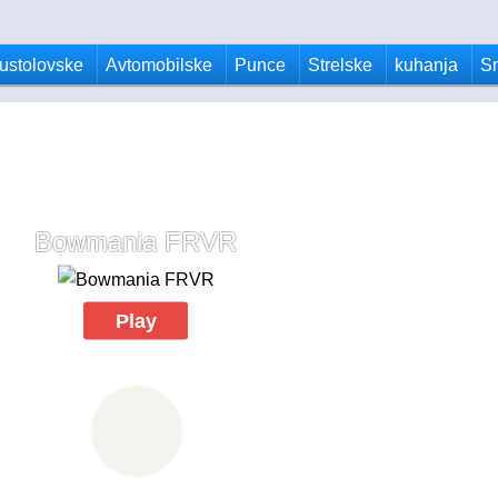
ustolovske
Avtomobilske
Punce
Strelske
kuhanja
S
Bowmania FRVR
Play