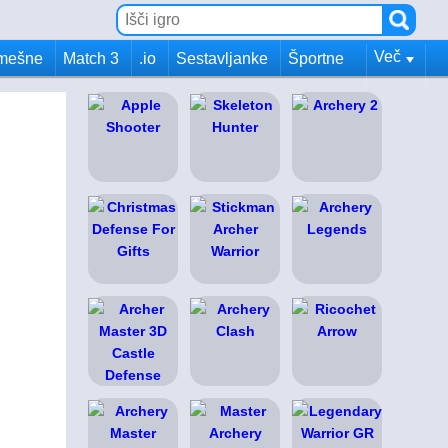
Več
mešne
Match 3
.io
Sestavljanke
Športne