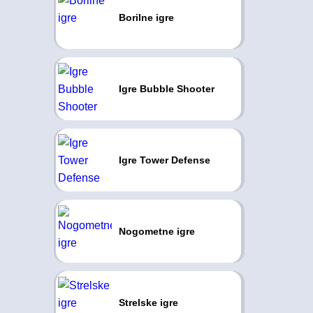
Borilne igre
Igre Bubble Shooter
Igre Tower Defense
Nogometne igre
Strelske igre