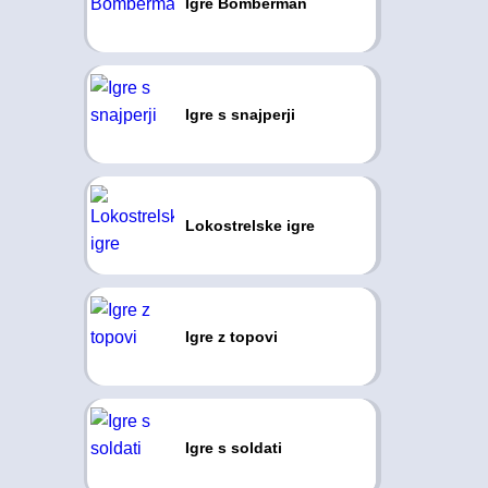
Igre Bomberman
Igre s snajperji
Lokostrelske igre
Igre z topovi
Igre s soldati