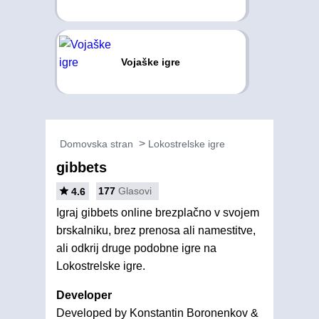
Vojaške igre
Domovska stran
Lokostrelske igre
gibbets
177
Glasovi
4.6
Igraj gibbets online brezplačno v svojem
brskalniku, brez prenosa ali namestitve,
ali odkrij druge podobne igre na
Lokostrelske igre.
Developer
Developed by Konstantin Boronenkov &