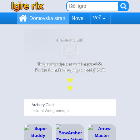
Več
Domovska stran
Nove
Archery Clash
Te igre ni podprta na vaši napravi 😞.
Poskusite naše druge igre spodaj! 😄🎮
Archery Clash
s strani Webgameapp