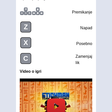
W
Premikanje
A
S
D
Z
Napad
X
Posebno
Zamenjaj
C
lik
Video o igri