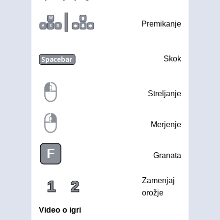
|
W
Premikanje
A
S
D
Spacebar
Skok
Streljanje
Merjenje
F
Granata
Zamenjaj
1
2
orožje
Video o igri