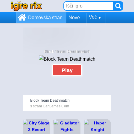
Več
Domovska stran
Nove
Block Team Deathmatch
Play
Block Team Deathmatch
s strani CarGames.Com