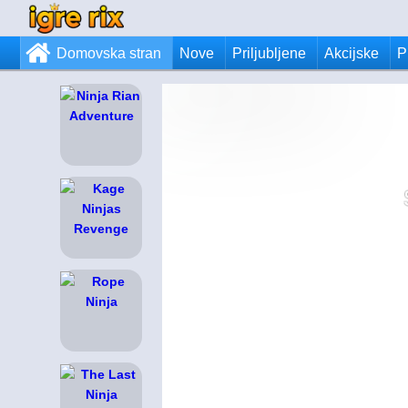
Domovska stran
Nove
Priljubljene
Akcijske
P