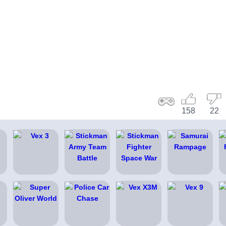
158
22