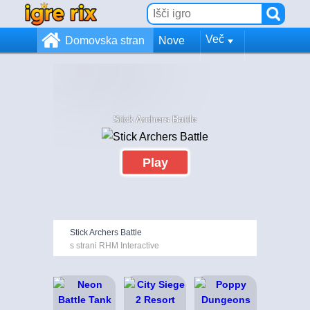
Več
Domovska stran
Nove
Stick Archers Battle
Play
Stick Archers Battle
s strani RHM Interactive