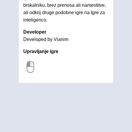
brskalniku, brez prenosa ali namestitve,
ali odkrij druge podobne igre na Igre za
inteligenco.
Developer
Developed by Vianim
Upravljanje igre