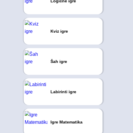
Logične igre
Kviz igre
Šah igre
Labirinti igre
Igre Matematika