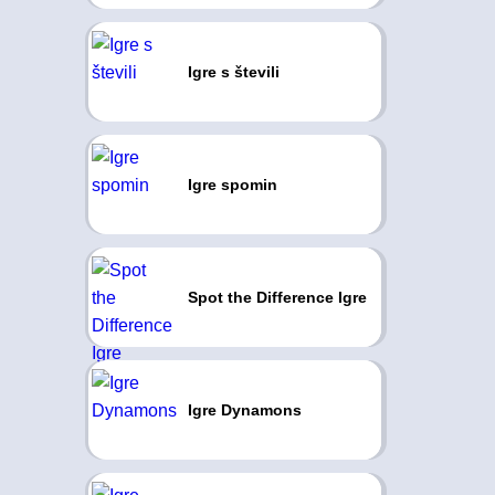
Igre s števili
Igre spomin
Spot the Difference Igre
Igre Dynamons