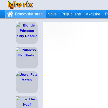
Domovska stran
Nove
Priljubljene
Akcijske
P