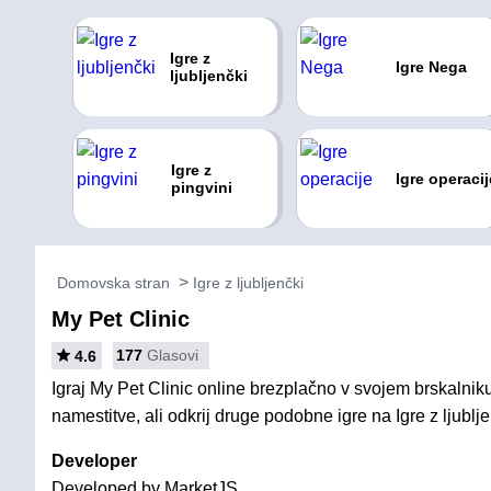
Igre z
Igre Nega
ljubljenčki
Igre z
Igre operacij
pingvini
Domovska stran
Igre z ljubljenčki
My Pet Clinic
177
Glasovi
4.6
Igraj My Pet Clinic online brezplačno v svojem brskalniku
namestitve, ali odkrij druge podobne igre na Igre z ljublje
Developer
Developed by MarketJS