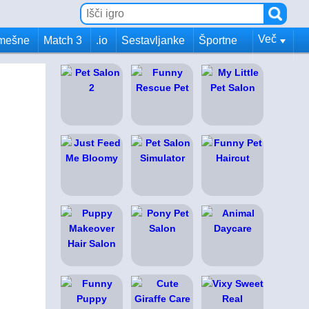
Več
mešne
Match 3
.io
Sestavljanke
Športne