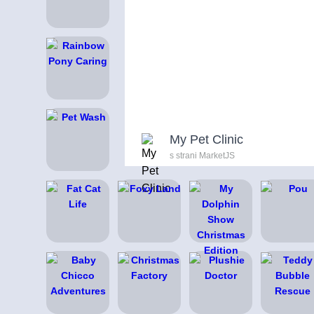
My Pet Clinic
s strani MarketJS