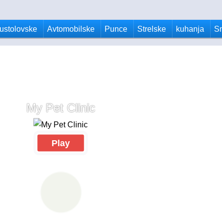
ustolovske
Avtomobilske
Punce
Strelske
kuhanja
S
My Pet Clinic
Play