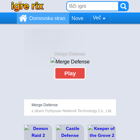
Več
Domovska stran
Nove
Merge Defense
Play
Merge Defense
s strani Yizhiyuan Network Technology Co., Ltd.