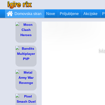
Domovska stran
Nove
Priljubljene
Akcijske
P
Ma