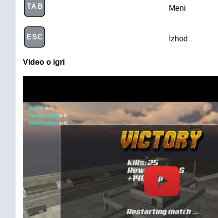
TAB
Meni
ESC
Izhod
Video o igri