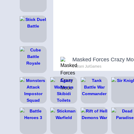
Masked Forces Crazy M
s strani JulGames