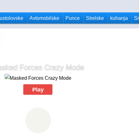
ustolovske
Avtomobilske
Punce
Strelske
kuhanja
S
sked Forces Crazy Mode
Play