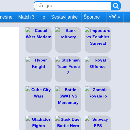
Več
mešne
Match 3
.io
Sestavljanke
Športne