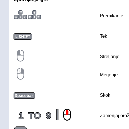
W
Premikanje
A
S
D
L SHIFT
Tek
Streljanje
Merjenje
Spacebar
Skok
|
1
TO
9
Zamenjaj orož