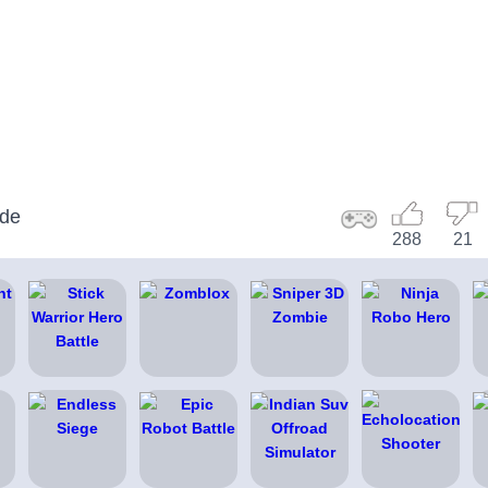
ode
288
21