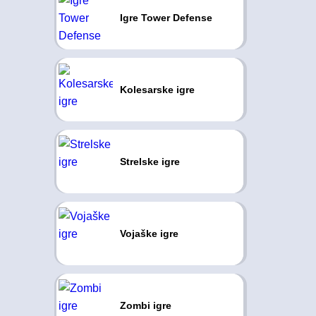
Igre Tower Defense
Kolesarske igre
Strelske igre
Vojaške igre
Zombi igre