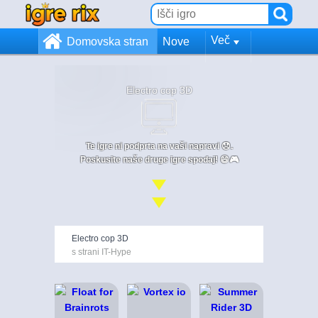
Več
Domovska stran
Nove
Electro cop 3D
Te igre ni podprta na vaši napravi 😞.
Poskusite naše druge igre spodaj! 😄🎮
Electro cop 3D
s strani IT-Hype