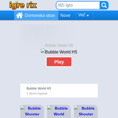
Več
Domovska stran
Nove
Bubble World H5
Play
Bubble World H5
s strani Agame