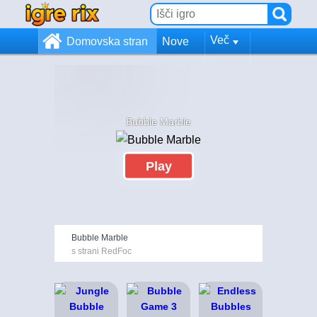
Več
Domovska stran
Nove
Bubble Marble
Play
Bubble Marble
s strani RedFoc