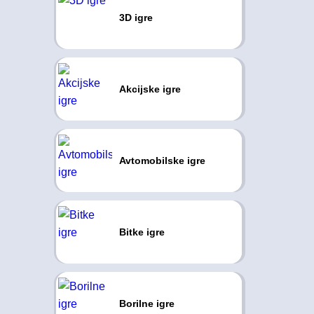
3D igre
Akcijske igre
Avtomobilske igre
Bitke igre
Borilne igre