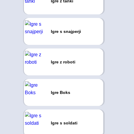
Igre z tanki
Igre s snajperji
Igre z roboti
Igre Boks
Igre s soldati