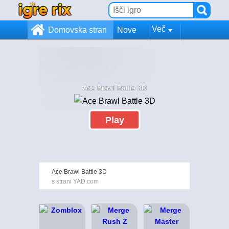
Več
Domovska stran
Nove
Ace Brawl Battle 3D
Play
Ace Brawl Battle 3D
s strani YAD.com