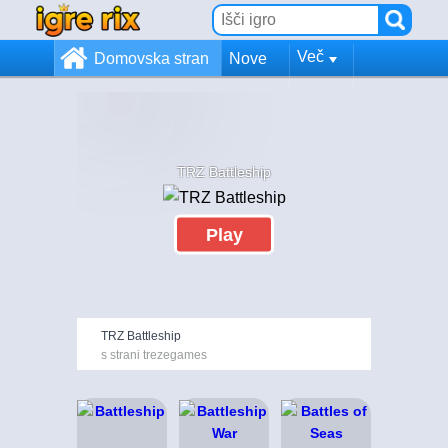
Več
Domovska stran
Nove
TRZ Battleship
Play
TRZ Battleship
s strani trezegames