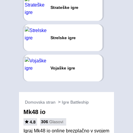
Strateške igre
Strelske igre
Vojaške igre
Domovska stran
Igre Battleship
Mk48 io
306
Glasovi
4.8
Igraj Mk48 io online brezplačno v svojem