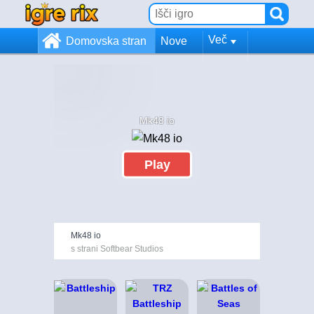
Več
Domovska stran
Nove
Mk48 io
Play
Mk48 io
s strani Softbear Studios