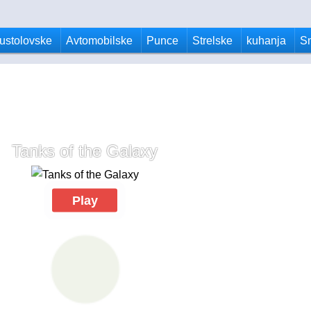
ustolovske
Avtomobilske
Punce
Strelske
kuhanja
S
Tanks of the Galaxy
Play