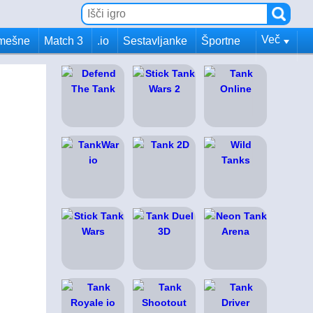
Več
mešne
Match 3
.io
Sestavljanke
Športne