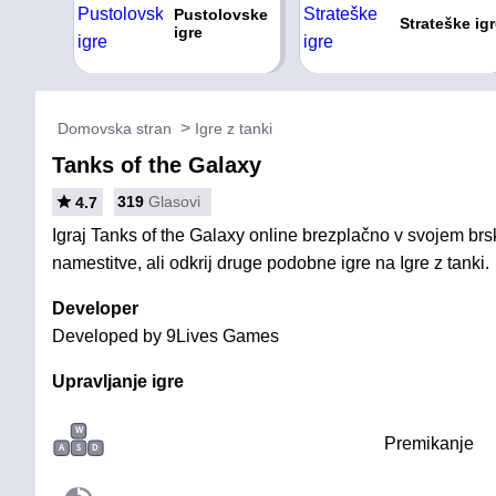
Pustolovske
Strateške ig
igre
Domovska stran
Igre z tanki
Tanks of the Galaxy
319
Glasovi
4.7
Igraj Tanks of the Galaxy online brezplačno v svojem brs
namestitve, ali odkrij druge podobne igre na Igre z tanki.
Developer
Developed by 9Lives Games
Upravljanje igre
W
Premikanje
A
S
D