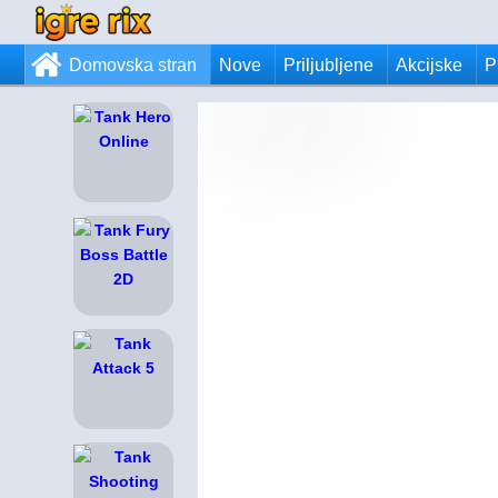
Domovska stran
Nove
Priljubljene
Akcijske
P