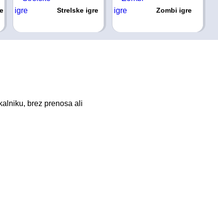
re
Strelske igre
Zombi igre
kalniku, brez prenosa ali