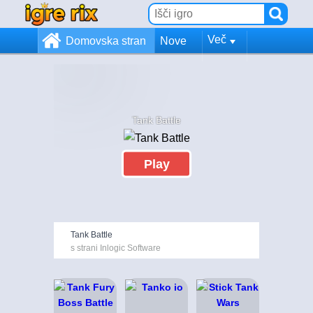
Več
Domovska stran
Nove
Tank Battle
Play
Tank Battle
s strani Inlogic Software