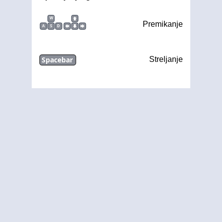
W
Premikanje
A
S
D
Spacebar
Streljanje