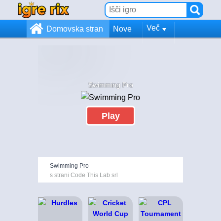
Več
Domovska stran
Nove
Swimming Pro
Play
Swimming Pro
s strani Code This Lab srl