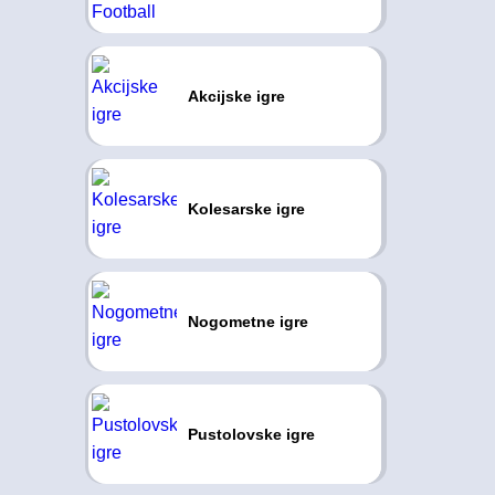
Akcijske igre
Kolesarske igre
Nogometne igre
Pustolovske igre