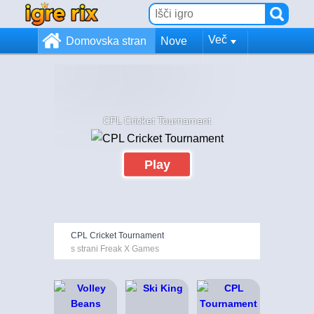
Več
Domovska stran
Nove
CPL Cricket Tournament
Play
CPL Cricket Tournament
s strani Freak X Games