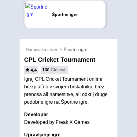
Športne igre
Domovska stran
Športne igre
CPL Cricket Tournament
130
Glasovi
4.4
Igraj CPL Cricket Tournament online
brezplačno v svojem brskalniku, brez
prenosa ali namestitve, ali odkrij druge
podobne igre na Športne igre.
Developer
Developed by Freak X Games
Upravljanje igre