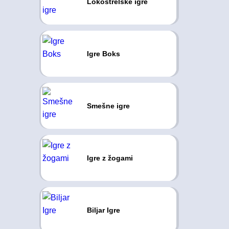
Lokostrelske igre
Igre Boks
Smešne igre
Igre z žogami
Biljar Igre