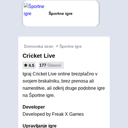
Športne igre
Domovska stran
Športne igre
Cricket Live
177
Glasovi
4.5
Igraj Cricket Live online brezplačno v
svojem brskalniku, brez prenosa ali
namestitve, ali odkrij druge podobne igre
na Športne igre.
Developer
Developed by Freak X Games
Upravljanje igre