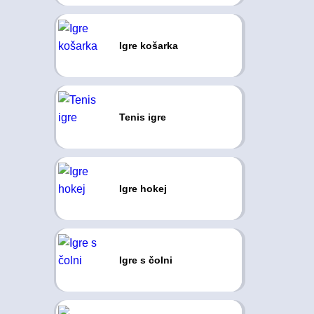
Igre košarka
Tenis igre
Igre hokej
Igre s čolni