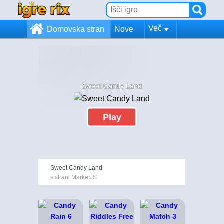
Več
Domovska stran
Nove
Sweet Candy Land
Play
Sweet Candy Land
s strani MarketJS