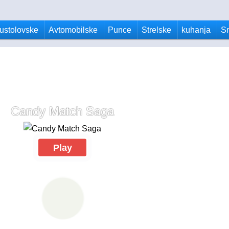
ustolovske
Avtomobilske
Punce
Strelske
kuhanja
S
Candy Match Saga
Play