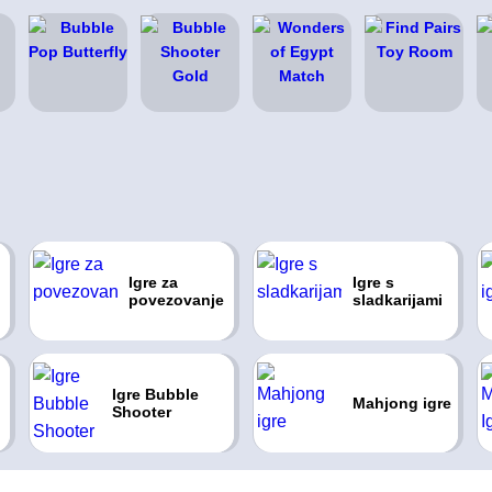
Igre za
Igre s
povezovanje
sladkarijami
Igre Bubble
Mahjong igre
Shooter