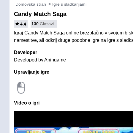
Domovska stran
Igre s sladkarijami
Candy Match Saga
130
Glasovi
4.4
Igraj Candy Match Saga online brezplačno v svojem brska
namestitve, ali odkrij druge podobne igre na Igre s sladka
Developer
Developed by Aningame
Upravljanje igre
Video o igri