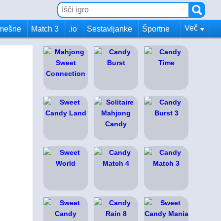
Več
mešne
Match 3
.io
Sestavljanke
Športne