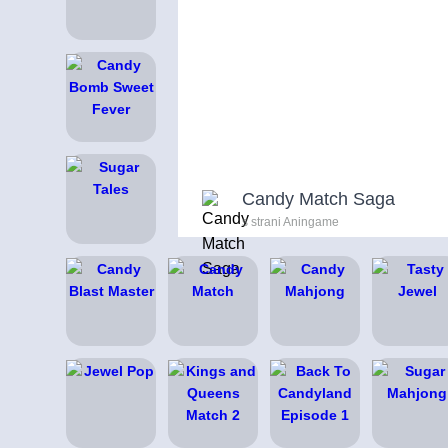
Candy Match Saga
s strani Aningame