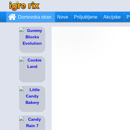
Domovska stran
Nove
Priljubljene
Akcijske
P