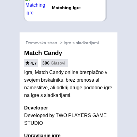
Matching Igre
Domovska stran
Igre s sladkarijami
Match Candy
306
Glasovi
4.7
Igraj Match Candy online brezplačno v
svojem brskalniku, brez prenosa ali
namestitve, ali odkrij druge podobne igre
na Igre s sladkarijami.
Developer
Developed by TWO PLAYERS GAME
STUDIO
Upravljanje igre