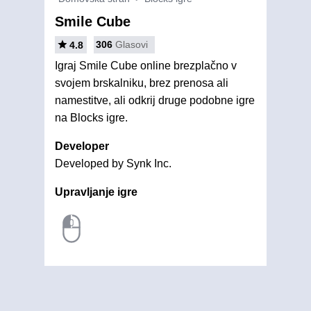
Smile Cube
306
Glasovi
4.8
Igraj Smile Cube online brezplačno v
svojem brskalniku, brez prenosa ali
namestitve, ali odkrij druge podobne igre
na Blocks igre.
Developer
Developed by Synk Inc.
Upravljanje igre