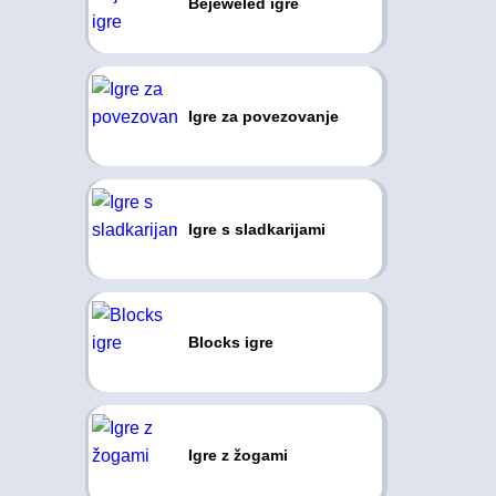
Bejeweled igre
Igre za povezovanje
Igre s sladkarijami
Blocks igre
Igre z žogami