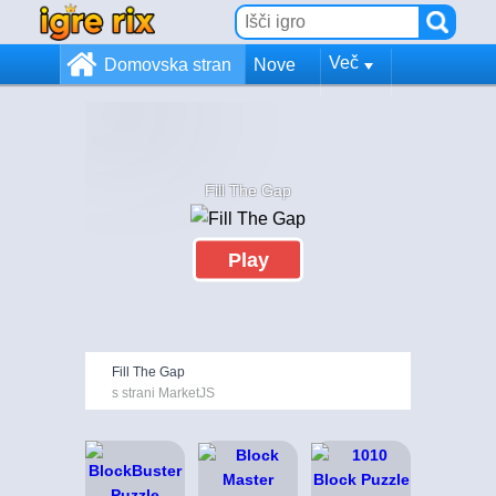
Več
Domovska stran
Nove
Fill The Gap
Play
Fill The Gap
s strani MarketJS