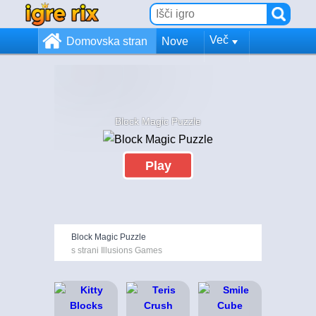
Več
Domovska stran
Nove
Block Magic Puzzle
Play
Block Magic Puzzle
s strani Illusions Games