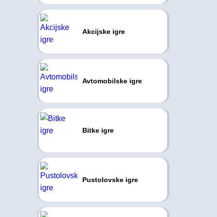
Akcijske igre
Avtomobilske igre
Bitke igre
Pustolovske igre