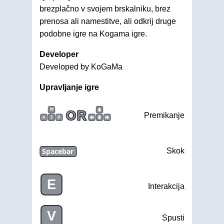
brezplačno v svojem brskalniku, brez
prenosa ali namestitve, ali odkrij druge
podobne igre na Kogama igre.
Developer
Developed by KoGaMa
Upravljanje igre
W
OR
Premikanje
A
S
D
Spacebar
Skok
E
Interakcija
V
Spusti