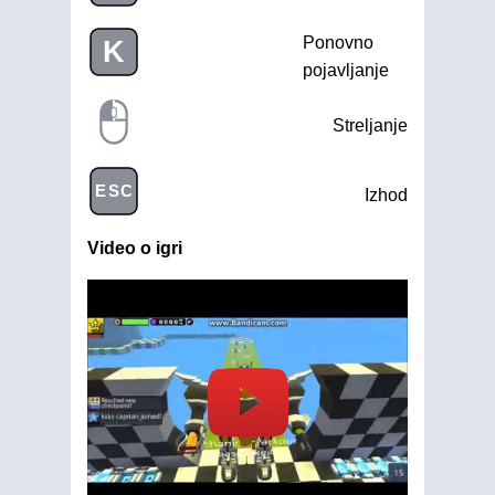
Ponovno
K
pojavljanje
Streljanje
ESC
Izhod
Video o igri