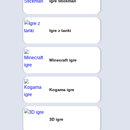
Igre Stickman
Igre z tanki
Minecraft igre
Kogama igre
3D igre