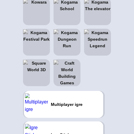
Multiplayer igre