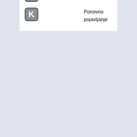
Ponovno
K
pojavljanje