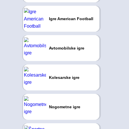
Igre American Football
Avtomobilske igre
Kolesarske igre
Nogometne igre