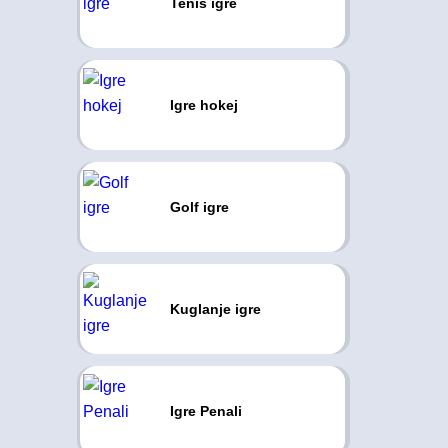
Tenis igre
Igre hokej
Golf igre
Kuglanje igre
Igre Penali