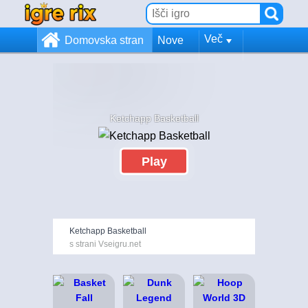
Več
Domovska stran
Nove
Ketchapp Basketball
Play
Ketchapp Basketball
s strani Vseigru.net