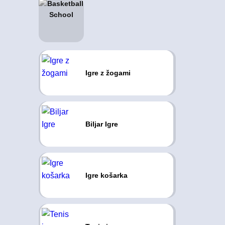
Igre z žogami
Biljar Igre
Igre košarka