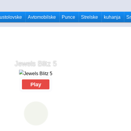
ustolovske
Avtomobilske
Punce
Strelske
kuhanja
S
Jewels Blitz 5
Play