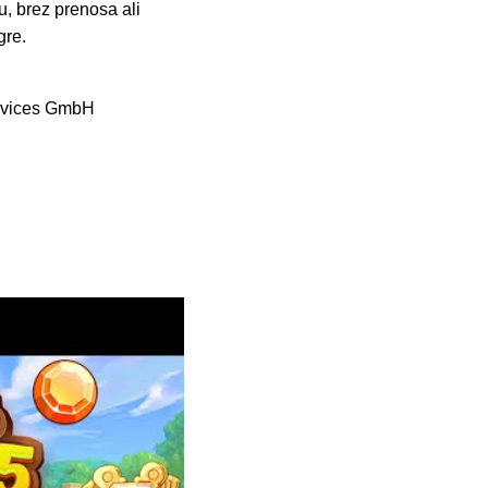
u, brez prenosa ali
gre.
rvices GmbH