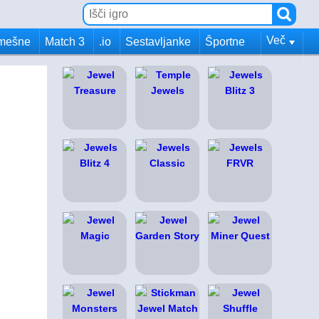
Več
mešne
Match 3
.io
Sestavljanke
Športne