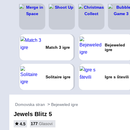
Bejeweled
Match 3 igre
igre
Solitaire igre
Igre s števili
Domovska stran
Bejeweled igre
Jewels Blitz 5
177
Glasovi
4.5