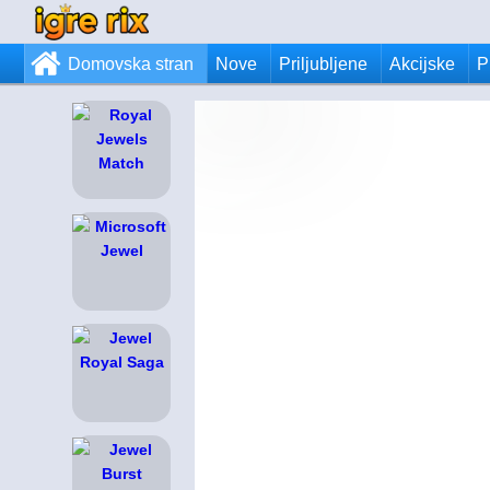
Domovska stran
Nove
Priljubljene
Akcijske
P