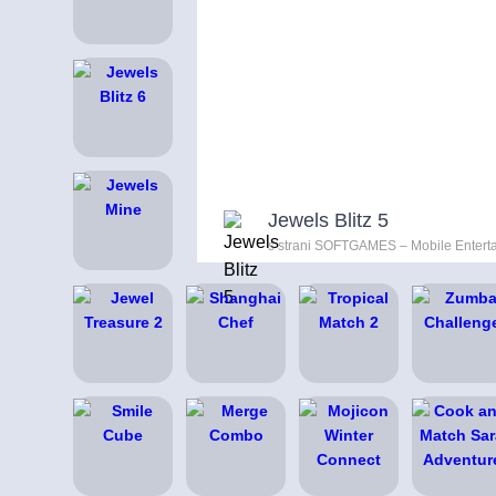
Jewels Blitz 5
s strani SOFTGAMES – Mobile Entert