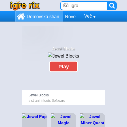
Več
Domovska stran
Nove
Jewel Blocks
Play
Jewel Blocks
s strani Inlogic Software