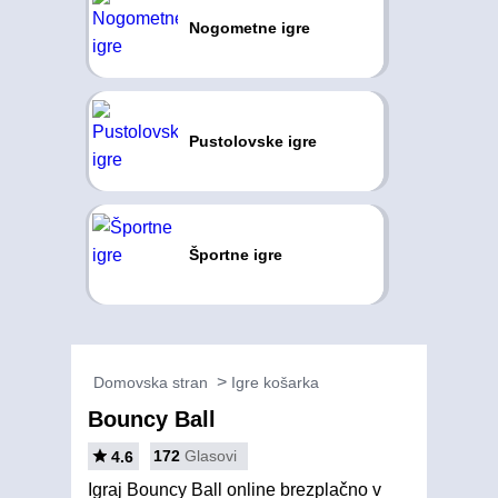
Nogometne igre
Pustolovske igre
Športne igre
Domovska stran
Igre košarka
Bouncy Ball
172
Glasovi
4.6
Igraj Bouncy Ball online brezplačno v