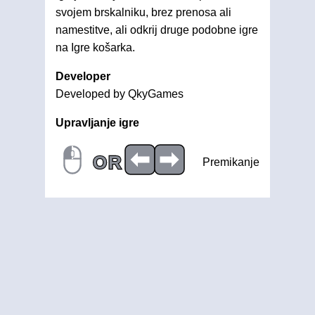
svojem brskalniku, brez prenosa ali
namestitve, ali odkrij druge podobne igre
na Igre košarka.
Developer
Developed by QkyGames
Upravljanje igre
OR
Premikanje