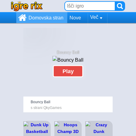
Več
Domovska stran
Nove
Bouncy Ball
Play
Bouncy Ball
s strani QkyGames