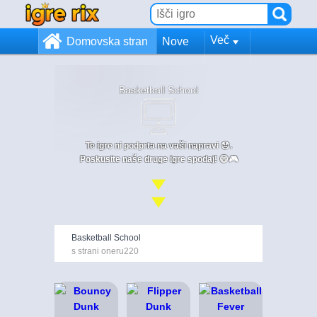
Več
Domovska stran
Nove
Basketball School
Te igre ni podprta na vaši napravi 😞.
Poskusite naše druge igre spodaj! 😄🎮
Basketball School
s strani oneru220