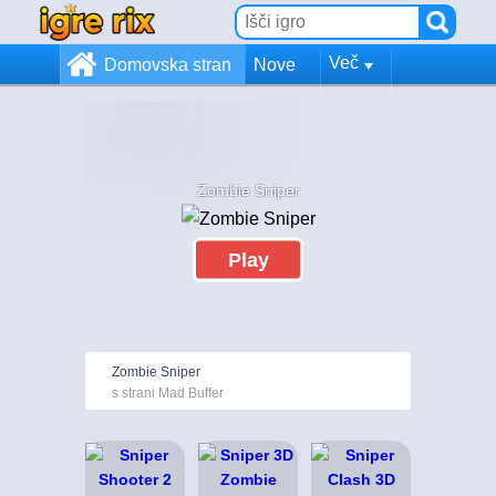
Več
Domovska stran
Nove
Zombie Sniper
Play
Zombie Sniper
s strani Mad Buffer