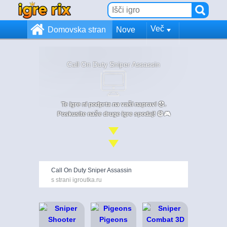
Več
Domovska stran
Nove
Call On Duty Sniper Assassin
Te igre ni podprta na vaši napravi 😞.
Poskusite naše druge igre spodaj! 😄🎮
Call On Duty Sniper Assassin
s strani igroutka.ru