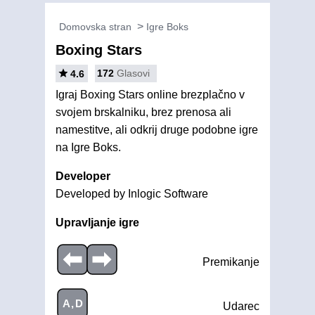
Domovska stran
Igre Boks
Boxing Stars
172
Glasovi
4.6
Igraj Boxing Stars online brezplačno v
svojem brskalniku, brez prenosa ali
namestitve, ali odkrij druge podobne igre
na Igre Boks.
Developer
Developed by Inlogic Software
Upravljanje igre
Premikanje
A,D
Udarec