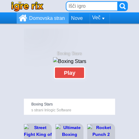
Več
Domovska stran
Nove
Boxing Stars
Play
Boxing Stars
s strani Inlogic Software