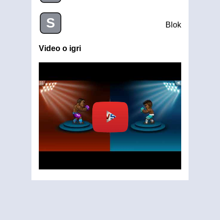
S
Blok
Video o igri