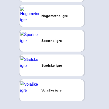
Nogometne igre
Športne igre
Strelske igre
Vojaške igre