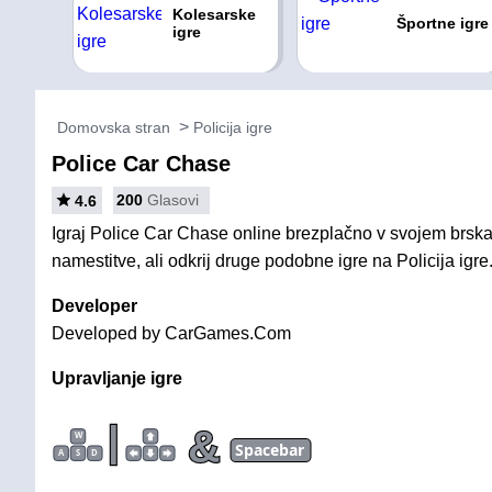
Kolesarske
Športne igre
igre
Domovska stran
Policija igre
Police Car Chase
200
Glasovi
4.6
Igraj Police Car Chase online brezplačno v svojem brskal
namestitve, ali odkrij druge podobne igre na Policija igre
Developer
Developed by CarGames.Com
Upravljanje igre
|
&
W
Spacebar
A
S
D