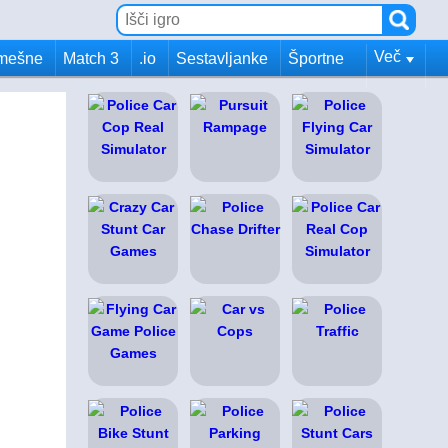
Več
mešne
Match 3
.io
Sestavljanke
Športne