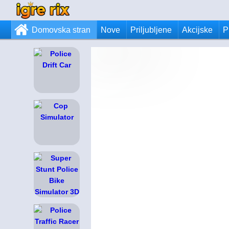
Domovska stran
Nove
Priljubljene
Akcijske
P