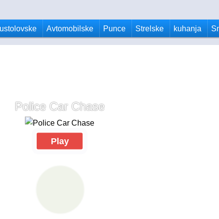
ustolovske
Avtomobilske
Punce
Strelske
kuhanja
S
Police Car Chase
Play