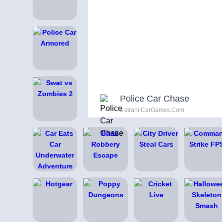
Police Car Chase
s strani CarGames.Com