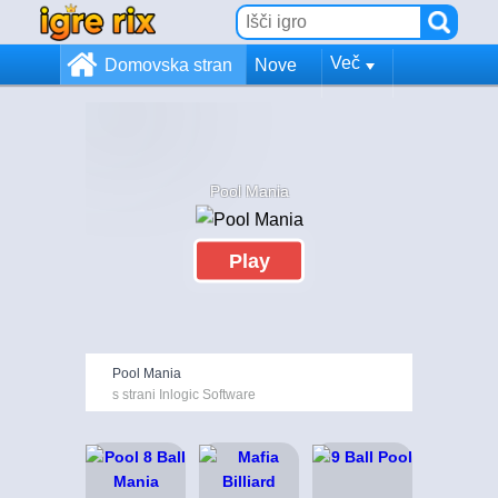
Več
Domovska stran
Nove
Pool Mania
Play
Pool Mania
s strani Inlogic Software