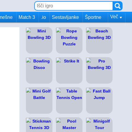
Več
mešne
Match 3
.io
Sestavljanke
Športne