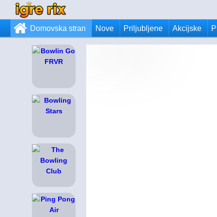
Domovska stran
Nove
Priljubljene
Akcijske
P